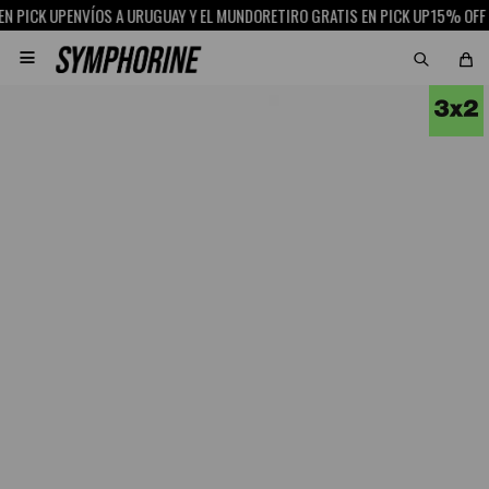
ICK UP
ENVÍOS A URUGUAY Y EL MUNDO
RETIRO GRATIS EN PICK UP
15% OFF CON
