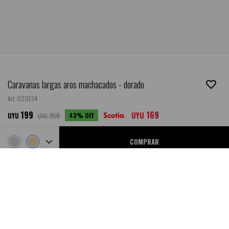
Caravanas largas aros machacados - dorado
S21JE34
199
169
350
UYU
43
UYU
UYU
COMPRAR
Ubicar en Tienda
SALE
DESCRIPCIÓN