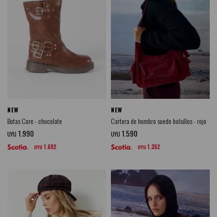
NEW
NEW
Botas Core - chocolate
Cartera de hombro suede bolsillos - rojo
1.990
1.590
UYU
UYU
1.692
1.352
UYU
UYU