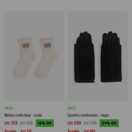
SALE
SALE
Medias teddy bear - crudo
Guantes combinados - negro
159
190
599
790
UYU
UYU
16
UYU
UYU
24
135
509
UYU
UYU