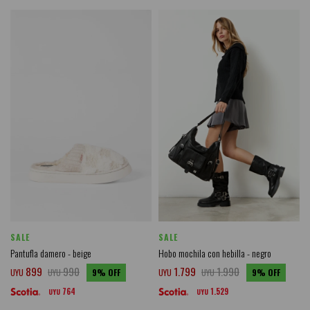
SALE
SALE
Pantufla damero - beige
Hobo mochila con hebilla - negro
899
990
1.799
1.990
UYU
UYU
9
UYU
UYU
9
764
1.529
UYU
UYU