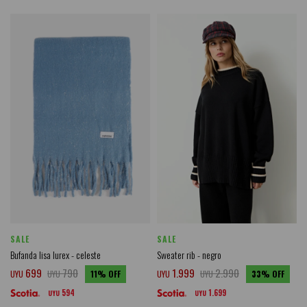
SALE
SALE
Bufanda lisa lurex - celeste
Sweater rib - negro
699
790
1.999
2.990
UYU
UYU
11
UYU
UYU
33
594
1.699
UYU
UYU