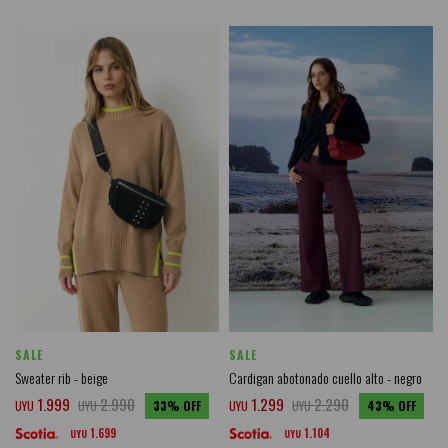
SALE
SALE
Sweater rib - beige
Cardigan abotonado cuello alto - negro
1.999
2.990
1.299
2.290
UYU
UYU
33
UYU
UYU
43
1.699
1.104
UYU
UYU