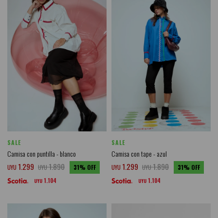
SALE
SALE
Camisa con puntilla - blanco
Camisa con tape - azul
1.299
1.890
1.299
1.890
UYU
UYU
31
UYU
UYU
31
1.104
1.104
UYU
UYU