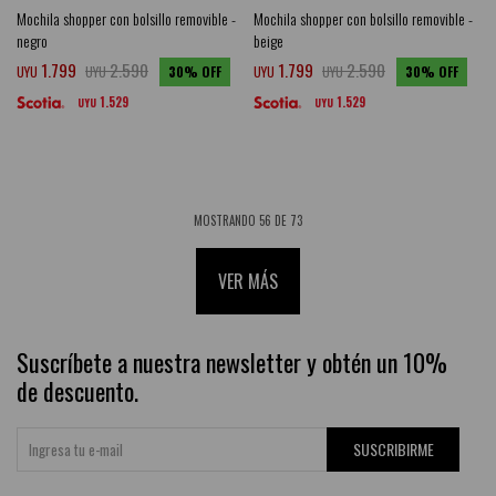
Mochila shopper con bolsillo removible -
Mochila shopper con bolsillo removible -
negro
beige
1.799
2.590
1.799
2.590
UYU
UYU
30
UYU
UYU
30
1.529
1.529
UYU
UYU
MOSTRANDO
56
DE
73
VER MÁS
Suscríbete a nuestra newsletter y obtén un 10%
de descuento.
SUSCRIBIRME