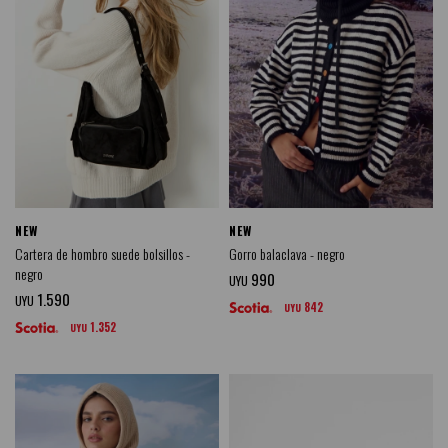
NEW
NEW
Cartera de hombro suede bolsillos -
Gorro balaclava - negro
negro
990
UYU
1.590
UYU
842
UYU
1.352
UYU