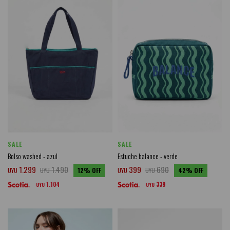
SALE
SALE
Bolso washed - azul
Estuche balance - verde
1.299
1.490
399
690
UYU
UYU
12
UYU
UYU
42
1.104
339
UYU
UYU