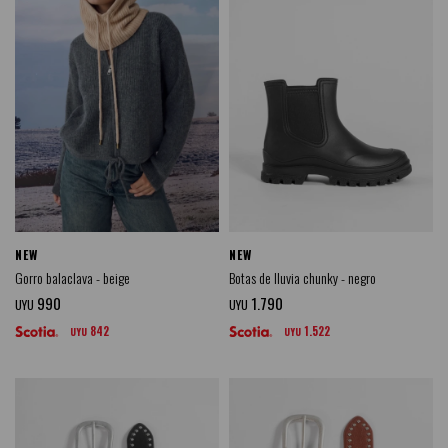
NEW
NEW
Gorro balaclava - beige
Botas de lluvia chunky - negro
990
1.790
UYU
UYU
842
1.522
UYU
UYU