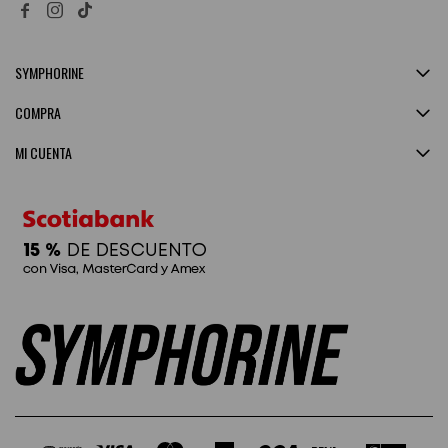


SYMPHORINE
COMPRA
MI CUENTA