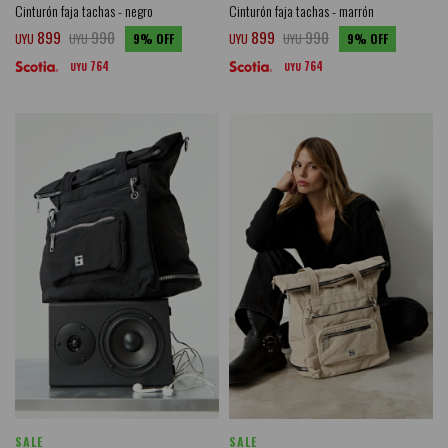
Cinturón faja tachas - negro
Cinturón faja tachas - marrón
899
990
899
990
UYU
UYU
9
UYU
UYU
9
764
764
UYU
UYU
SALE
SALE