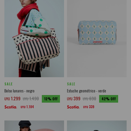
SALE
SALE
Bolso lunares - negro
Estuche geométrico - verde
1.299
1.490
399
690
UYU
UYU
12
UYU
UYU
42
1.104
339
UYU
UYU