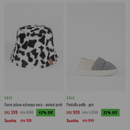
SALE
SALE
Gorro piluso estampa vaca - animal print
Pantufla puffy - gris
399
690
999
1.290
UYU
UYU
42
UYU
UYU
22
339
849
UYU
UYU