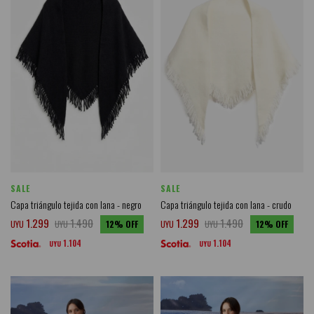
SALE
SALE
Capa triángulo tejida con lana - negro
Capa triángulo tejida con lana - crudo
1.299
1.490
1.299
1.490
UYU
UYU
12
UYU
UYU
12
1.104
1.104
UYU
UYU