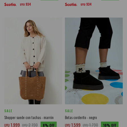
934
934
UYU
UYU
SALE
SALE
Shopper suede con tachas - marrón
Botas corderito - negro
1.999
2.190
1.599
1.790
UYU
UYU
8
UYU
UYU
10