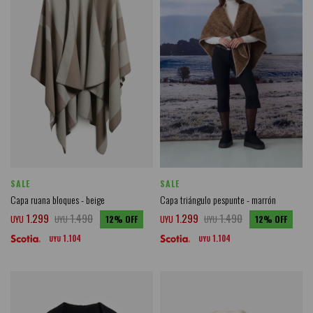
SALE
SALE
Capa ruana bloques - beige
Capa triángulo pespunte - marrón
1.299
1.490
1.299
1.490
UYU
UYU
12
UYU
UYU
12
1.104
1.104
UYU
UYU