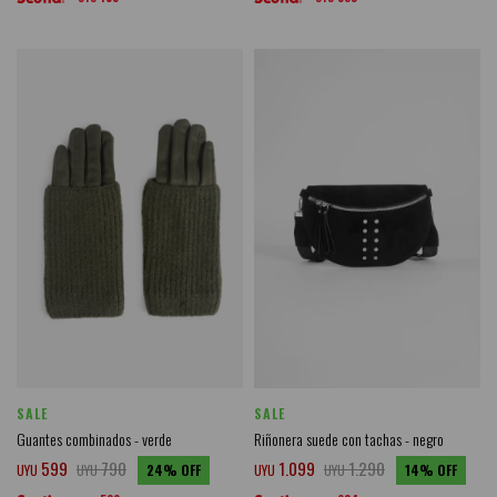
SALE
SALE
Guantes combinados - verde
Riñonera suede con tachas - negro
599
790
1.099
1.290
UYU
UYU
24
UYU
UYU
14