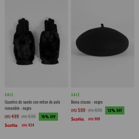
SALE
SALE
Guantes de suede con miton de pelo
Boina classic - negro
removible - negro
599
690
UYU
UYU
13
499
590
UYU
UYU
15
509
UYU
424
UYU