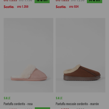
1.359
934
UYU
UYU
SALE
SALE
Pantufla corderito - rosa
Pantufla mocasín corderito - marrón