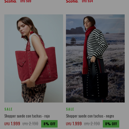
509
934
UYU
UYU
SALE
SALE
Shopper suede con tachas - rojo
Shopper suede con tachas - negro
1.999
2.190
1.999
2.190
UYU
UYU
8
UYU
UYU
8