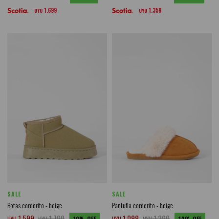
1.699
1.359
UYU
UYU
SALE
SALE
Botas corderito - beige
Pantufla corderito - beige
1.599
1.790
1.099
1.290
UYU
UYU
10
UYU
UYU
14