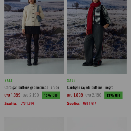
SALE
SALE
Cardigan buttons geométricos - crudo
Cardigan rayado buttons - negro
1.899
2.190
1.899
2.190
UYU
UYU
13
UYU
UYU
13
1.614
1.614
UYU
UYU