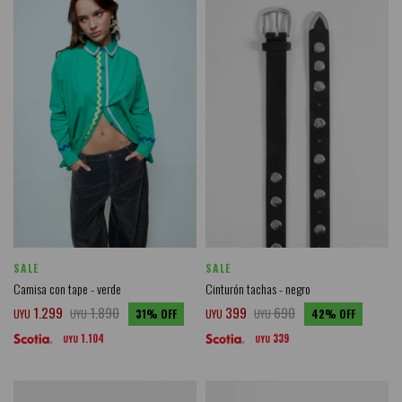
SALE
SALE
Camisa con tape - verde
Cinturón tachas - negro
1.299
1.890
399
690
UYU
UYU
31
UYU
UYU
42
1.104
339
UYU
UYU