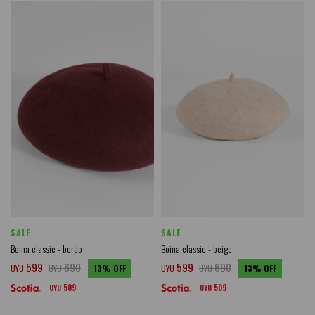
SALE
SALE
Boina classic - bordo
Boina classic - beige
599
690
599
690
UYU
UYU
13
UYU
UYU
13
509
509
UYU
UYU