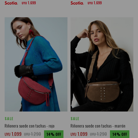
1.699
1.699
UYU
UYU
SALE
SALE
Riñonera suede con tachas - rojo
Riñonera suede con tachas - marrón
1.099
1.290
1.099
1.290
UYU
UYU
14
UYU
UYU
14