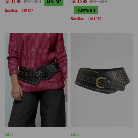
1.299
1.590
1.099
1.290
UYU
UYU
UYU
UYU
14
18,03
934
UYU
1.104
UYU
SALE
SALE