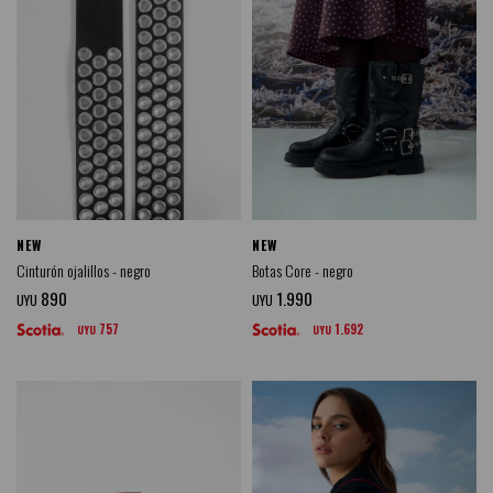
NEW
NEW
Cinturón ojalillos - negro
Botas Core - negro
890
1.990
UYU
UYU
757
1.692
UYU
UYU