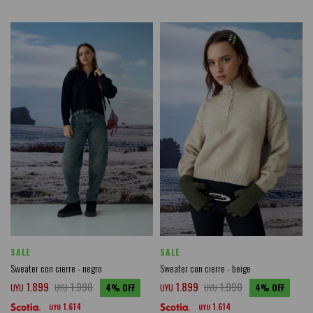
SALE
SALE
Sweater con cierre - negro
Sweater con cierre - beige
1.899
1.990
1.899
1.990
UYU
UYU
4
UYU
UYU
4
1.614
1.614
UYU
UYU