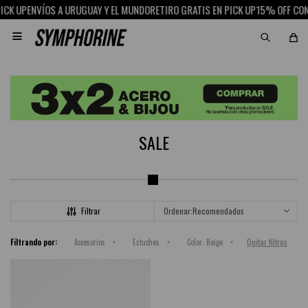
CK UP
ENVÍOS A URUGUAY Y EL MUNDO
RETIRO GRATIS EN PICK UP
15% OFF CON

SALE
Recomendados
Quitar filtros
Filtrando por:
Accesorios
Estuches
Color:
Beige