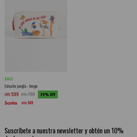
SALE
Estuche jungla - beige
599
790
UYU
UYU
24
509
UYU
Suscríbete a nuestra newsletter y obtén un 10%