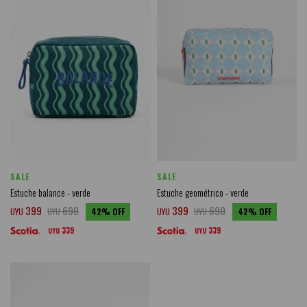
SALE
SALE
Estuche balance - verde
Estuche geométrico - verde
399
690
399
690
UYU
UYU
42
UYU
UYU
42
339
339
UYU
UYU