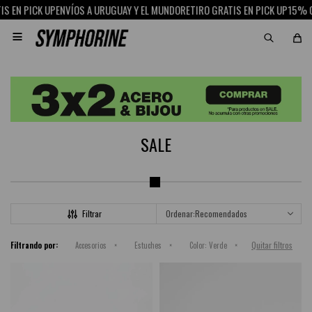
 EN PICK UP
ENVÍOS A URUGUAY Y EL MUNDO
RETIRO GRATIS EN PICK UP
15% OF

SALE
Recomendados
Quitar filtros
Filtrando por:
Accesorios
Estuches
Color:
Verde